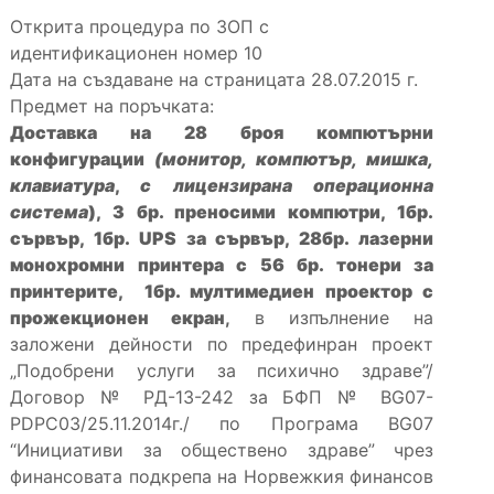
Открита процедура по ЗОП с
идентификационен номер 10
Дата на създаване на страницата 28.07.2015 г.
Предмет на поръчката:
Доставка на 28 броя компютърни
конфигурации
(монитор, компютър, мишка,
клавиатура
,
с лицензирана операционна
система
), 3 бр. преносими компютри, 1бр.
сървър, 1бр. UPS за сървър, 28бр. лазерни
монохромни принтера с 56 бр. тонери за
принтерите, 1бр. мултимедиен проектор с
прожекционен екран
,
в изпълнение на
заложени дейности по предефинран проект
„Подобрени услуги за психично здраве”/
Договор № РД-13-242 за БФП № BG07-
PDPC03/25.11.2014г./ по Програма BG07
“Инициативи за обществено здраве” чрез
финансовата подкрепа на Норвежкия финансов