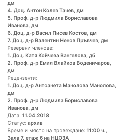
дм
4. Доц. Антон Колев Тачев, дм
5. Проф. д-р Людмила Бориславова
Иванова, дм
6. Доц. д-р Васил Писев Костов, дм
7. Доц. д-р Валентин Ненов Пръвчев, дм
Резервни членове:
1. Доц. Катя Койчева Вангелова, дб
2. Проф. д-р Емил Влайков Воденичаров,
дм
Рецензенти:
1. Доц. д-р Антоанета Манолова Манолова,
дм
2. Проф. д-р Людмила Бориславова
Иванова, дм
Дата:
11.04.2018
Статус:
архив
Време и място на провеждане:
11:00 ч.,
Зала 7, етаж 6 на НЦОЗА