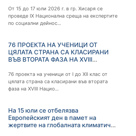
общините
От 15 до 17 юли 2026 г. в гр. Хисаря се
проведе IX Национална среща на експертите
по социални дейнос...
76 ПРОЕКТА НА УЧЕНИЦИ ОТ
ЦЯЛАТА СТРАНА СА КЛАСИРАНИ
ВЪВ ВТОРАТА ФАЗА НА XVIII
НАЦИОНАЛЕН УЧЕНИЧЕСКИ
КОНКУРС „ПОСЛАНИЦИ НА
76 проекта на ученици от I до XII клас от
ЗДРАВЕТО"
цялата страна са класирани във втората
фаза на XVIII Нацио...
На 15 юли се отбелязва
Европейският ден в памет на
жертвите на глобалната климатична
криза