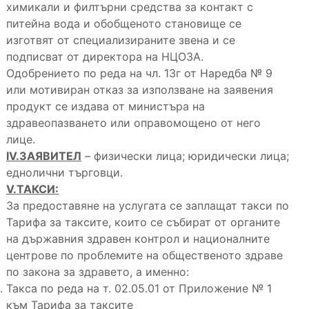
химикали и филтърни средства за контакт с
питейна вода и обобщеното становище се
изготвят от специализираните звена и се
подписват от директора на НЦОЗА.
Одобрението по реда на чл. 13г от Наредба № 9
или мотивиран отказ за използване на заявения
продукт се издава от министъра на
здравеопазването или оправомощено от него
лице.
IV.ЗАЯВИТЕЛ
– физически лица; юридически лица;
еднолични търговци.
V.ТАКСИ:
За предоставяне на услугата се заплащат такси по
Тарифа за таксите, които се събират от органите
на държавния здравен контрол и националните
центрове по проблемите на общественото здраве
по закона за здравето, а именно:
Такса по реда на т. 02.05.01 от Приложение № 1
към Тарифа за таксите