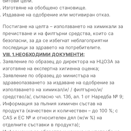
битови цели.
Изготвяне на обобщено становище.
Издаване на одобрение или мотивиран отказ.
Постигане на целта
–
използването на химикали за
пречистване и на филтърни средства, които са
безопасни, за да се избегнат неблагоприятни
последици за здравето на потребителите.
VIII. 1.НЕОБХОДИМИ ДОКУМЕНТИ:
Заявление по образец до директора на НЦОЗА за
изготвяне на експертна хигиенна оценка;
Заявление по образец до министъра на
здравеопазването за издаване на одобрение за
използването на химикал/и/ / филтърно/и/
средство/а/, съгласно чл. 13б, ал. 1 от Наредба № 9;
Информация за пълния химичен състав на
продукта (качествен и количествен – до 100 %; с
CAS и ЕС № и относителен дял (w/w %) на
отделните съставки в продукта);