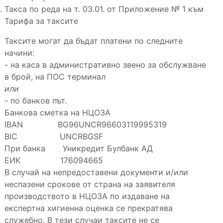
Такса по реда на т. 03.01. от Приложение № 1 към
Тарифа за таксите
Таксите могат да бъдат платени по следните
начини:
- на каса в административно звено за обслужване
в брой, на ПОС терминал
или
- по банков път.
Банкова сметка на НЦОЗА
IBAN BG96UNCR96603119995319
BIC UNCRBGSF
При банка Уникредит Булбанк АД
ЕИК 176094665
В случай на непредоставени документи и/или
неспазени срокове от страна на заявителя
производството в НЦОЗА по издаване на
експертна хигиенна оценка се прекратява
служебно. В тези случаи таксите не се