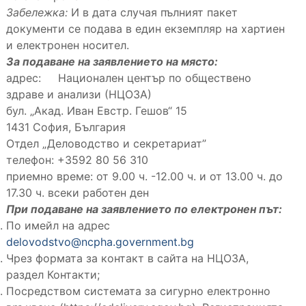
Забележка:
И в дата случая пълният пакет
документи се подава в един екземпляр на хартиен
и електронен носител.
За подаване на заявлението на място:
адрес: Национален център по обществено
здраве и анализи (НЦОЗА)
бул. „Акад. Иван Евстр. Гешов“ 15
1431 София, България
Отдел „Деловодство и секретариат”
телефон: +3592 80 56 310
приемно време: от 9.00 ч. -12.00 ч. и от 13.00 ч. до
17.30 ч. всеки работен ден
При подаване на заявлението по електронен път:
По имейл на адрес
delovodstvo@ncpha.government.bg
Чрез формата за контакт в сайта на НЦОЗА,
раздел Контакти;
Посредством системата за сигурно електронно