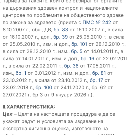
Тарифа за таксите, които се събират от органите
на държавния здравен контрол и националните
центрове по проблемите на общественото здраве
по закона за здравето (приета с
ПМС № 242
от
8.10.2007 г., обн., ДВ,
бр. 83
от 16.10.2007 г., в сила
от 16.10.2007 г., доп.,
бр. 39
от 25.05.2010 г., в сила
от 25.05.2010 г., изм. и доп.,
бр. 101
от 28.12.2010 г.,
в сила от 28.12.2010 г., изм.,
бр. 5
от 14.01.2011 г., в
сила от 14.01.2011 г., изм. и доп.,
бр. 16
от 22.02.2011
г., в сила от 22.02.2011 г.,
бр. 38
от 17.05.2011 г.,
изм.,
бр. 1
от 3.01.2012 г., изм. и доп.,
бр. 81
от
23.10.2012 г., в сила от 23.10.2012 г.,
бр. 17
от
23.02.2018 г.,
бр. 100
от 24.11.2020 г., бр. 62 от
27.07.2021 г. бр 3 от 9 януари 2026 г.).
II.ХАРАКТЕРИСТИКА:
Цел
–
Целта на настоящата процедура е да се
укажат редът и условията за издаване на
експертна хигиенна оценка, изготвянето на