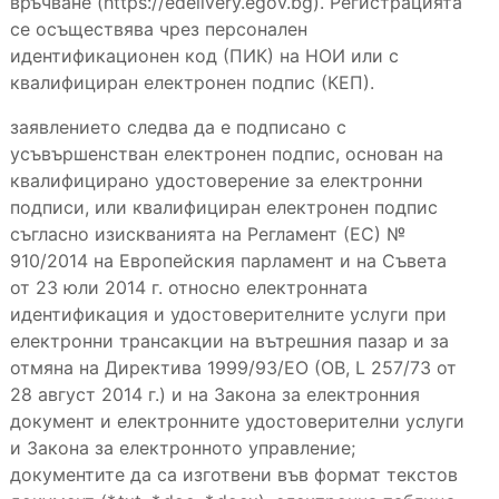
връчване (https://edelivery.egov.bg). Регистрацията
се осъществява чрез персонален
идентификационен код (ПИК) на НОИ или с
квалифициран електронен подпис (КЕП).
заявлението следва да е подписано с
усъвършенстван електронен подпис, основан на
квалифицирано удостоверение за електронни
подписи, или квалифициран електронен подпис
съгласно изискванията на Регламент (ЕС) №
910/2014 на Европейския парламент и на Съвета
от 23 юли 2014 г. относно електронната
идентификация и удостоверителните услуги при
електронни трансакции на вътрешния пазар и за
отмяна на Директива 1999/93/ЕО (OB, L 257/73 от
28 август 2014 г.) и на Закона за електронния
документ и електронните удостоверителни услуги
и Закона за електронното управление;
документите да са изготвени във формат текстов