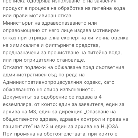
преписка одобрява използването на заявения
продукт в процеса на обработка на питейна вода
или прави мотивиран отказ.
Министърът на здравеопазването или
оправомощено от него лице издава мотивиран
отказ при отрицателна експертна хигиенна оценка
на химикалите и филтърните средства,
предназначени за пречистване на питейна вода,
или при отрицателно становище.
Отказът подлежи на обжалване пред съответния
административен съд по реда на
Административнопроцесуалния кодекс, като
обжалването не спира изпълнението.
Документът за одобрение се издава в 4
екземпляра, от които: един за заявителя, един за
архива на МЗ, един за дирекция „Опазване на
общественото здраве, здравен контрол и права на
пациентите“ на МЗ и един за архива на НЦОЗА.
При промяна на обстоятелствата, при които е