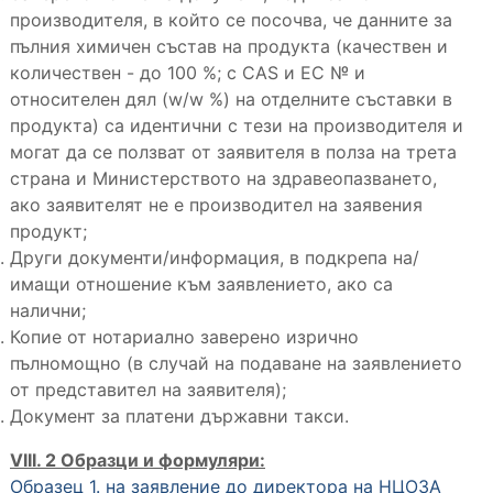
производителя, в който се посочва, че данните за
пълния химичен състав на продукта (качествен и
количествен - до 100 %; с CAS и ЕС № и
относителен дял (w/w %) на отделните съставки в
продукта) са идентични с тези на производителя и
могат да се ползват от заявителя в полза на трета
страна и Министерството на здравеопазването,
ако заявителят не е производител на заявения
продукт;
Други документи/информация, в подкрепа на/
имащи отношение към заявлението, ако са
налични;
Копие от нотариално заверено изрично
пълномощно (в случай на подаване на заявлението
от представител на заявителя);
Документ за платени държавни такси.
VIII. 2 Образци и формуляри:
Образец 1. на заявление до директора на НЦОЗА