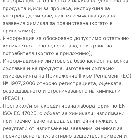
Информация за областта и начина на употреба на
продукта и/или за процеса, инструкция за
употреба, дозиране, вкл. максимална доза на
заявения химикал за пречистване (когато е
приложимо);
Информация за обосновано допустимо остатъчно
количество – според състава, при крана на
потребителя (когато е приложимо);
Информационни листове за безопасност на всяка
съставка и на продукта, изготвени съгласно
изискванията на Приложение II към Регламент (ЕО)
№ 1907/2006 относно регистрацията, оценката,
разрешаването и ограничаването на химикали
(REACH);
Протокол/и от акредитирана лаборатория по EN
ISO/IEC 17025, с обхват за химикали, използвани
при пречистване на вода за питейни нужди, с
резултати от изпитване на заявения химикал за
пречистване (в т.ч. активно вещество, примеси и