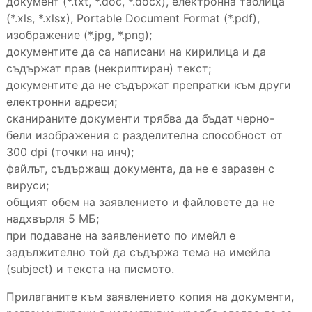
документ (*.txt, *.doc, *.docx), електронна таблица
(*.xls, *.xlsx), Portable Document Format (*.pdf),
изображение (*.jpg, *.png);
документите да са написани на кирилица и да
съдържат прав (некриптиран) текст;
документите да не съдържат препратки към други
електронни адреси;
сканираните документи трябва да бъдат черно-
бели изображения с разделителна способност от
300 dpi (точки на инч);
файлът, съдържащ документа, да не е заразен с
вируси;
общият обем на заявлението и файловете да не
надхвърля 5 МБ;
при подаване на заявлението по имейл е
задължително той да съдържа тема на имейла
(subject) и текста на писмото.
Прилаганите към заявлението копия на документи,