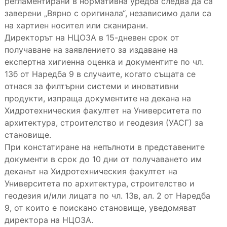
регламентирани в нормативна уредба следва да са
заверени „Вярно с оригинала“, независимо дали са
на хартиен носител или сканирани.
Директорът на НЦОЗА в 15-дневен срок от
получаване на заявлението за издаване на
експертна хигиенна оценка и документите по чл.
13б от Наредба 9 в случаите, когато същата се
отнася за филтърни системи и иновативни
продукти, изпраща документите на декана на
Хидротехническия факултет на Университета по
архитектура, строителство и геодезия (УАСГ) за
становище.
При констатиране на непълноти в представените
документи в срок до 10 дни от получаването им
деканът на Хидротехническия факултет на
Университета по архитектура, строителство и
геодезия и/или лицата по чл. 13в, ал. 2 от Наредба
9, от които е поискано становище, уведомяват
директора на НЦОЗА.