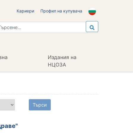
Кариери
Профил на купувача
вна
Издания на
НЦОЗА
драве"