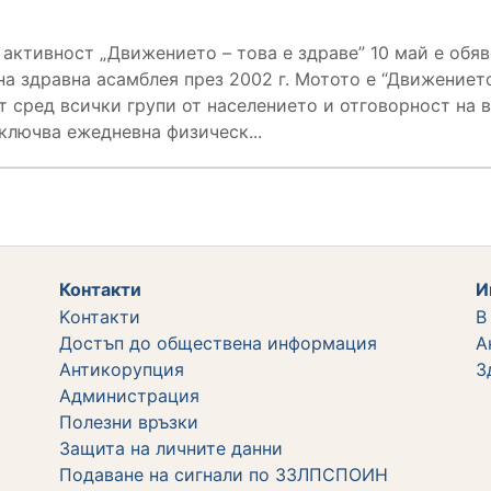
 активност „Движението – това е здраве” 10 май е обя
а здравна асамблея през 2002 г. Мотото е “Движението 
т сред всички групи от населението и отговорност на 
ключва ежедневна физическ...
Контакти
И
Kонтакти
В
Достъп до обществена информация
А
Aнтикорупция
З
Администрация
Полезни връзки
Защита на личните данни
Подаване на сигнали по ЗЗЛПСПОИН