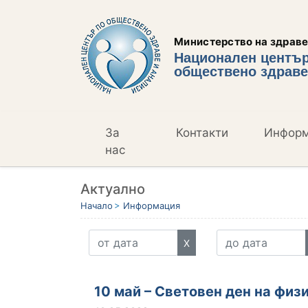
Министерство на здрав
Национален център
обществено здраве
За
Контакти
Инфор
нас
Актуално
Начало
Информация
X
10 май – Световен ден на физ