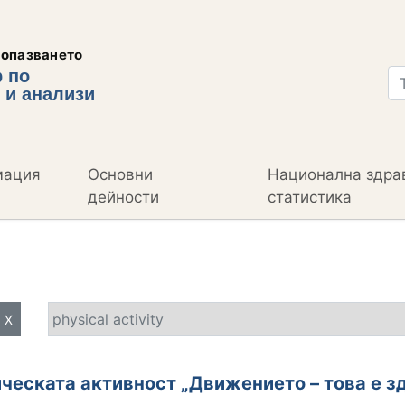
еопазването
 по
 и анализи
мация
Основни
Национална здра
дейности
статистика
X
ическата активност „Движението – това е з