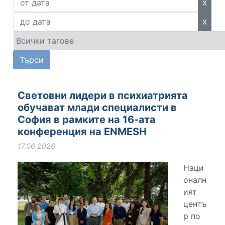
X
X
Световни лидери в психиатрията
обучават млади специалисти в
София в рамките на 16-ата
конференция на ENMESH
17.06.2026
Наци
оналн
ият
центъ
р по