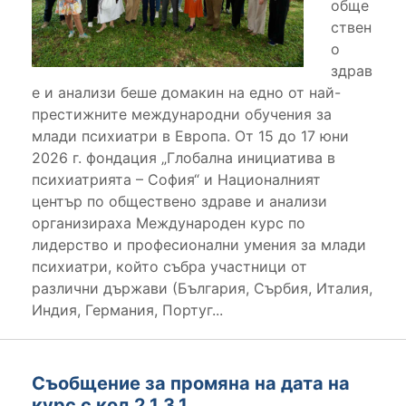
обще
ствен
о
здрав
е и анализи беше домакин на едно от най-
престижните международни обучения за
млади психиатри в Европа. От 15 до 17 юни
2026 г. фондация „Глобална инициатива в
психиатрията – София“ и Националният
център по обществено здраве и анализи
организираха Международен курс по
лидерство и професионални умения за млади
психиатри, който събра участници от
различни държави (България, Сърбия, Италия,
Индия, Германия, Португ...
Съобщение за промяна на дата на
курс с код 2.1.3.1.