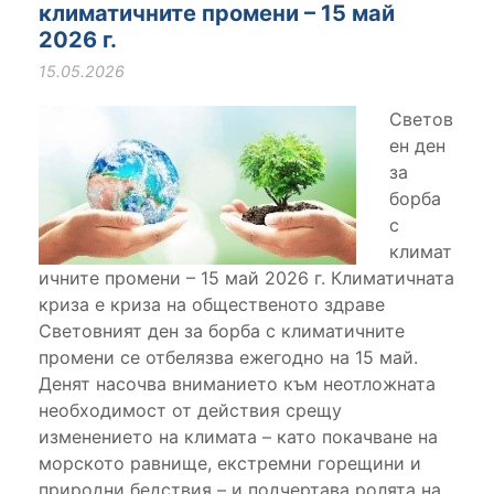
климатичните промени – 15 май
2026 г.
15.05.2026
Светов
ен ден
за
борба
с
климат
ичните промени – 15 май 2026 г. Климатичната
криза е криза на общественото здраве
Световният ден за борба с климатичните
промени се отбелязва ежегодно на 15 май.
Денят насочва вниманието към неотложната
необходимост от действия срещу
изменението на климата – като покачване на
морското равнище, екстремни горещини и
природни бедствия – и подчертава ролята на