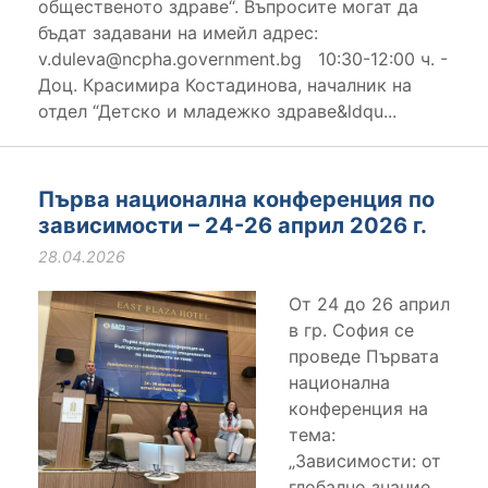
общественото здраве“. Въпросите могат да
бъдат задавани на имейл адрес:
v.duleva@ncpha.government.bg 10:30-12:00 ч. -
Доц. Красимира Костадинова, началник на
отдел “Детско и младежко здраве&ldqu...
Първа национална конференция по
зависимости – 24-26 април 2026 г.
28.04.2026
От 24 до 26 април
в гр. София се
проведе Първата
национална
конференция на
тема:
„Зависимости: от
глобално знание